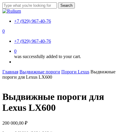
Skip
Search
to
Close
main
Search
content
+7 (929) 967-40-76
0
Menu
+7 (929) 967-40-76
0
was successfully added to your cart.
Menu
Главная
Выдвижные пороги
Пороги Lexus
Выдвижные
пороги для Lexus LX600
Выдвижные пороги для
Lexus LX600
200 000,00
₽