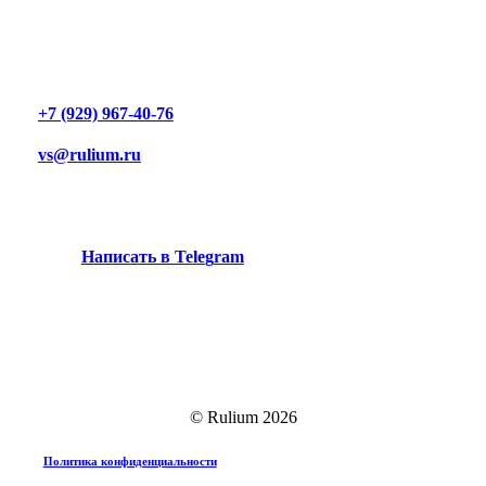
+7 (929) 967-40-76
vs@rulium.ru
Н
а
п
и
с
а
т
ь
в
T
e
l
e
g
r
a
m
© Rulium
2026
Политика конфиденциальности