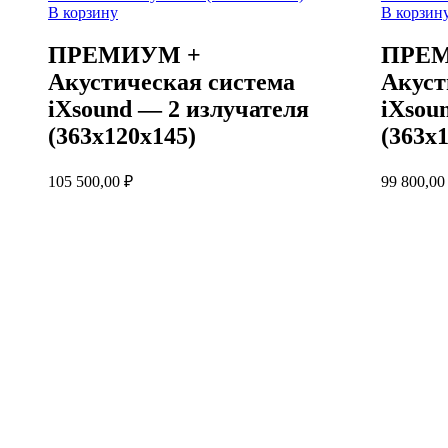
В корзину
В корзин
ПРЕМИУМ +
ПРЕ
Акустическая система
Акуст
iXsound — 2 излучателя
iXsou
(363х120х145)
(363х
105 500,00
₽
99 800,0