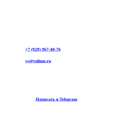
+7 (929) 967-40-76
vs@rulium.ru
Н
а
п
и
с
а
т
ь
в
T
e
l
e
g
r
a
m