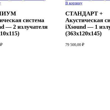
у
В корзину
МИУМ
СТАНДАРТ +
ическая система
Акустическая с
nd — 2 излучателя
iXsound — 1 изл
110х115)
(363х120х145)
0
₽
79 500,00
₽