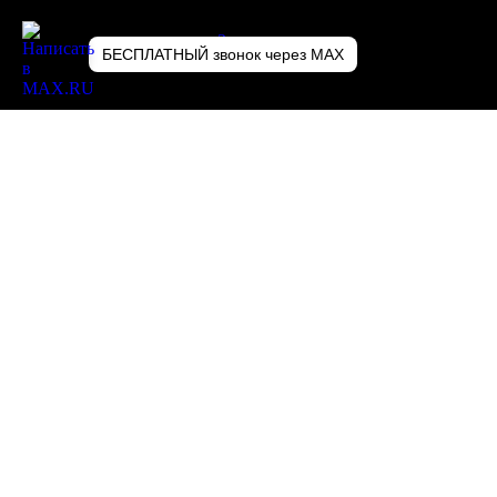
З
а
к
а
з
а
т
ь
БЕСПЛАТНЫЙ звонок через MAX