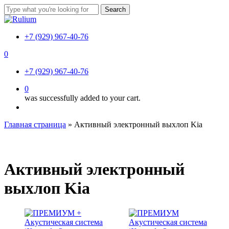
Skip
Search
to
Close
main
Search
content
+7 (929) 967-40-76
0
Menu
+7 (929) 967-40-76
0
was successfully added to your cart.
Menu
Главная страница
»
Активный электронный выхлоп Kia
Активный электронный
выхлоп Kia