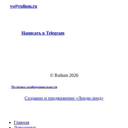
vs@rulium.ru
Н
а
п
и
с
а
т
ь
в
T
e
l
e
g
r
a
m
© Rulium
2026
Политика конфиденциальности
Создание и продвижение «Ленди-ленд»
Close
Главная
Menu
Доводчики