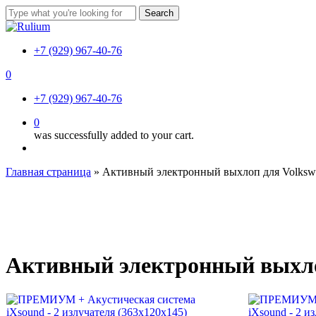
Skip
Search
to
Close
main
Search
content
+7 (929) 967-40-76
0
Menu
+7 (929) 967-40-76
0
was successfully added to your cart.
Menu
Главная страница
»
Активный электронный выхлоп для Volksw
Активный электронный выхло