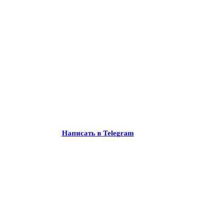
Н
а
п
и
с
а
т
ь
в
T
e
l
e
g
r
a
m