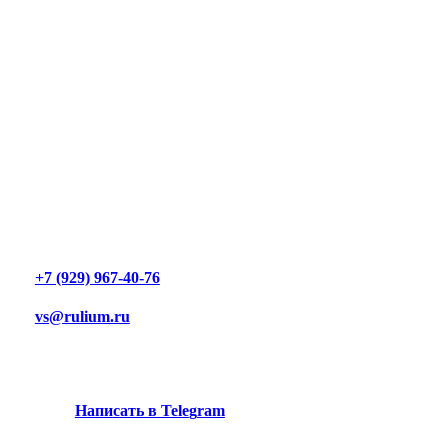
+7 (929) 967-40-76
vs@rulium.ru
Н
а
п
и
с
а
т
ь
в
T
e
l
e
g
r
a
m