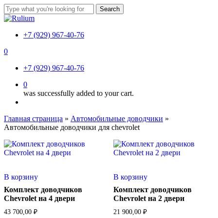
Skip
Search
to
Close
main
Search
content
+7 (929) 967-40-76
0
Menu
+7 (929) 967-40-76
0
was successfully added to your cart.
Menu
Главная страница
»
Автомобильные доводчики
»
Автомобильные доводчики для chevrolet
В корзину
В корзину
Комплект доводчиков
Комплект доводчиков
Chevrolet на 4 двери
Chevrolet на 2 двери
43 700,00
₽
21 900,00
₽