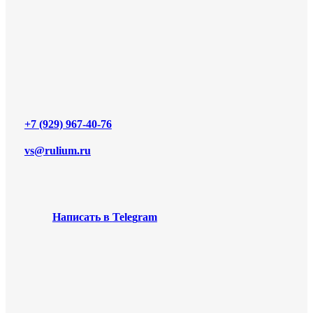
+7 (929) 967-40-76
vs@rulium.ru
Н
а
п
и
с
а
т
ь
в
T
e
l
e
g
r
a
m