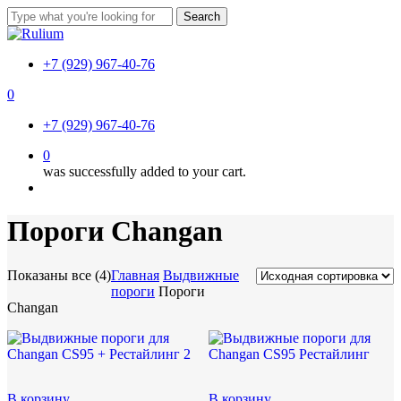
Skip
Search
to
Close
main
Search
content
+7 (929) 967-40-76
0
Menu
+7 (929) 967-40-76
0
was successfully added to your cart.
Menu
Пороги Changan
Показаны все (4)
Главная
Выдвижные
пороги
Пороги
Changan
В корзину
В корзину