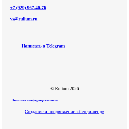
+7 (929) 967-40-76
vs@rulium.ru
Н
а
п
и
с
а
т
ь
в
T
e
l
e
g
r
a
m
© Rulium
2026
Политика конфиденциальности
Создание и продвижение «Ленди-ленд»