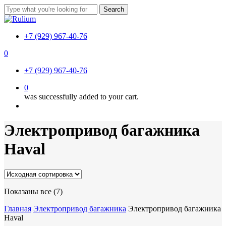
Skip
Search
to
Close
main
Search
content
+7 (929) 967-40-76
0
Menu
+7 (929) 967-40-76
0
was successfully added to your cart.
Menu
Электропривод багажника
Haval
Показаны все (7)
Главная
Электропривод багажника
Электропривод багажника
Haval