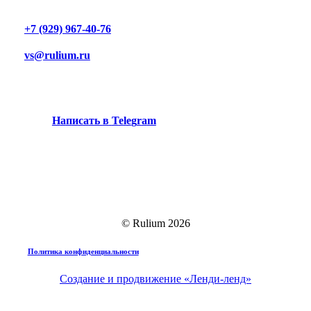
+7 (929) 967-40-76
vs@rulium.ru
Н
а
п
и
с
а
т
ь
в
T
e
l
e
g
r
a
m
© Rulium
2026
Политика конфиденциальности
Создание и продвижение «Ленди-ленд»