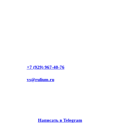
+7 (929) 967-40-76
vs@rulium.ru
Н
а
п
и
с
а
т
ь
в
T
e
l
e
g
r
a
m