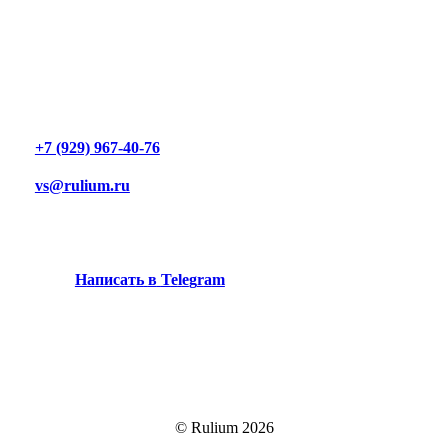
+7 (929) 967-40-76
vs@rulium.ru
Н
а
п
и
с
а
т
ь
в
T
e
l
e
g
r
a
m
© Rulium
2026