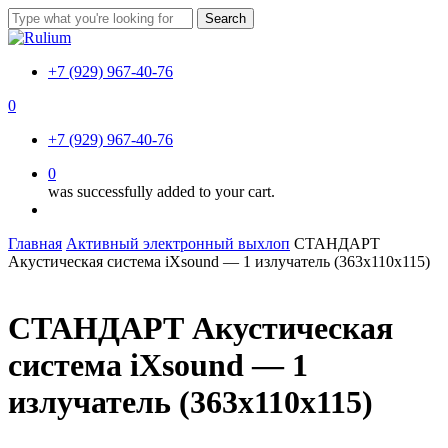
Skip
Search
to
Close
main
Search
content
+7 (929) 967-40-76
0
Menu
+7 (929) 967-40-76
0
was successfully added to your cart.
Menu
Главная
Активный электронный выхлоп
СТАНДАРТ
Акустическая система iXsound — 1 излучатель (363х110х115)
СТАНДАРТ Акустическая
система iXsound — 1
излучатель (363х110х115)