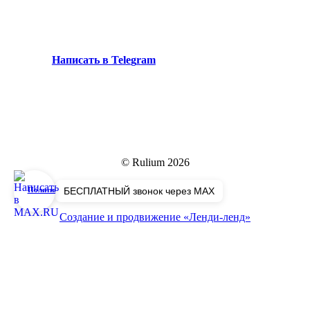
Н
а
п
и
с
а
т
ь
в
T
e
l
e
g
r
a
m
© Rulium
2026
БЕСПЛАТНЫЙ звонок через MAX
Политика конфиденциальности
Создание и продвижение «Ленди-ленд»
Close
Главная
Menu
Доводчики
Пороги