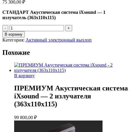
75 300,00
₽
СТАНДАРТ Акустическая система iXsound — 1
излучатель (363х110х115)
Количество
товара
В корзину
СТАНДАРТ
Категория:
Активный электронный выхлоп
Акустическая
система
Похожие
iXsound
-
1
излучатель
(363х110х115)
В корзину
ПРЕМИУМ Акустическая система
iXsound — 2 излучателя
(363х110х115)
99 800,00
₽