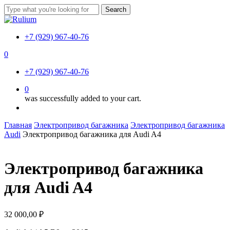
Skip
Search
to
Close
main
Search
content
+7 (929) 967-40-76
0
Menu
+7 (929) 967-40-76
0
was successfully added to your cart.
Menu
Главная
Электропривод багажника
Электропривод багажника
Audi
Электропривод багажника для Audi A4
Электропривод багажника
для Audi A4
32 000,00
₽