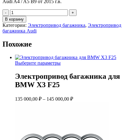
Audi A4 / A5 B9 от 2015 г.в.
Количество
товара
В корзину
Электропривод
Категории:
Электропривод багажника
,
Электропривод
багажника
багажника Audi
для
Audi
Похожие
A4
Этот
Выберите параметры
товар
имеет
Электропривод багажника для
несколько
BMW X3 F25
вариаций.
Опции
можно
Диапазон
135 000,00
₽
–
145 000,00
₽
выбрать
цен:
на
135
странице
000,00 ₽
товара.
–
145
000,00 ₽