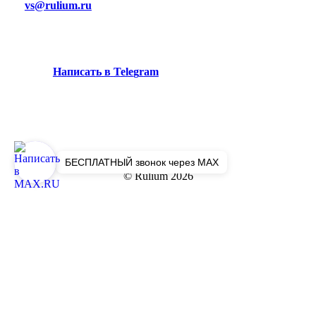
vs@rulium.ru
Н
а
п
и
с
а
т
ь
в
T
e
l
e
g
r
a
m
БЕСПЛАТНЫЙ звонок через MAX
© Rulium
2026
Политика конфиденциальности
Создание и продвижение «Ленди-ленд»
Close
Главная
Menu
Доводчики