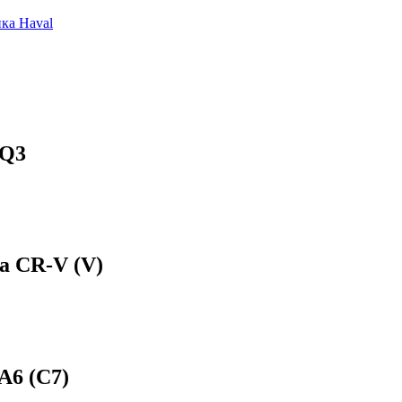
ка Haval
 Q3
a CR-V (V)
A6 (С7)