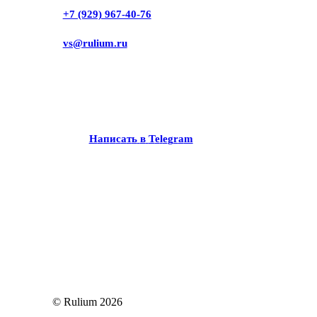
+7 (929) 967-40-76
vs@rulium.ru
Н
а
п
и
с
а
т
ь
в
T
e
l
e
g
r
a
m
© Rulium
2026