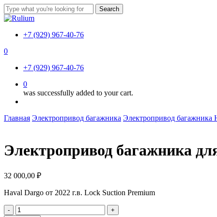
Skip
Search
to
Close
main
Search
content
+7 (929) 967-40-76
0
Menu
+7 (929) 967-40-76
0
was successfully added to your cart.
Menu
Главная
Электропривод багажника
Электропривод багажника 
Электропривод багажника для 
32 000,00
₽
Haval Dargo от 2022 г.в. Lock Suction Premium
Количество