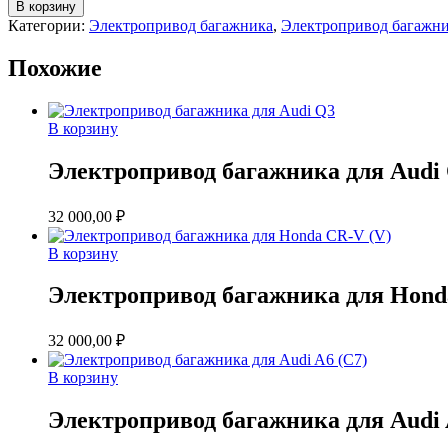
товара
В корзину
Электропривод
Категории:
Электропривод багажника
,
Электропривод багажни
багажника
для
Похожие
Haval
F7
Lock
Suction
В корзину
Электропривод багажника для Audi
32 000,00
₽
В корзину
Электропривод багажника для Hond
32 000,00
₽
В корзину
Электропривод багажника для Audi 