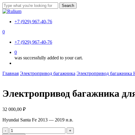
Skip
Search
to
Close
main
Search
content
+7 (929) 967-40-76
0
Menu
+7 (929) 967-40-76
0
was successfully added to your cart.
Menu
Главная
Электропривод багажника
Электропривод багажника 
Электропривод багажника для
32 000,00
₽
Hyundai Santa Fe 2013 — 2019 н.в.
Количество