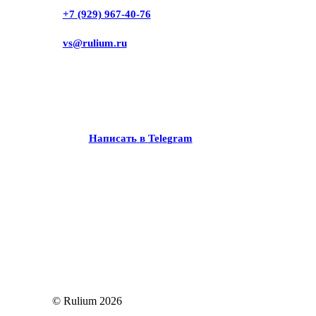
+7 (929) 967-40-76
vs@rulium.ru
Н
а
п
и
с
а
т
ь
в
T
e
l
e
g
r
a
m
© Rulium
2026